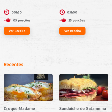
00h30
03h00
05 porções
25 porções
Ver Receita
Ver Receita
Recentes
Croque Madame
Sanduíche de Salame na