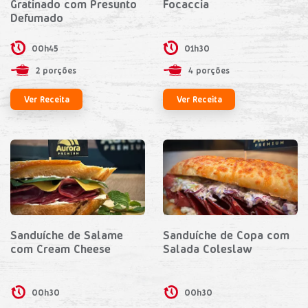
Gratinado com Presunto
Focaccia
Defumado
00h45
01h30
2 porções
4 porções
Ver Receita
Ver Receita
Sanduíche de Salame
Sanduíche de Copa com
com Cream Cheese
Salada Coleslaw
00h30
00h30