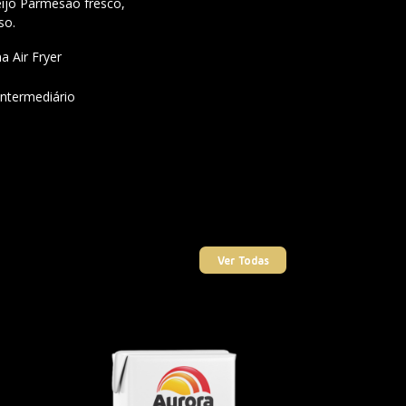
eijo Parmesão fresco,
so.
a Air Fryer
ntermediário
Ver Todas