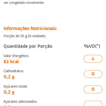
ser congelado novamente.
Informações Nutricionais:
Porção de 50 g (½ unidade)
Quantidade por Porção
%VD(*)
Valor Energético
4
82 kcal
Carboidratos
0
0,2 g
Açúcares totais
0
0,2 g
Açúcares adicionados