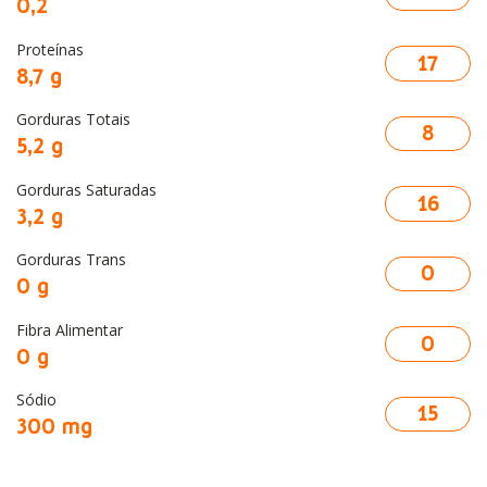
0,2
Proteínas
17
8,7 g
Gorduras Totais
8
5,2 g
Gorduras Saturadas
16
3,2 g
Gorduras Trans
0
0 g
Fibra Alimentar
0
0 g
Sódio
15
300 mg