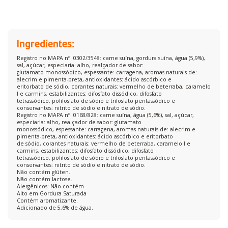
Ingredientes:
Registro no MAPA nº: 0302/3548: carne suína, gordura suína, água (5,9%),
sal, açúcar, especiaria: alho, realçador de sabor:
glutamato monossódico, espessante: carragena, aromas naturais de:
alecrim e pimenta-preta, antioxidantes: ácido ascórbico e
eritorbato de sódio, corantes naturais: vermelho de beterraba, caramelo
I e carmins, estabilizantes: difosfato dissódico, difosfato
tetrassódico, polifosfato de sódio e trifosfato pentassódico e
conservantes: nitrito de sódio e nitrato de sódio.
Registro no MAPA nº: 0168/828: carne suína, água (5,6%), sal, açúcar,
especiaria: alho, realçador de sabor: glutamato
monossódico, espessante: carragena, aromas naturais de: alecrim e
pimenta-preta, antioxidantes: ácido ascórbico e eritorbato
de sódio, corantes naturais: vermelho de beterraba, caramelo I e
carmins, estabilizantes: difosfato dissódico, difosfato
tetrassódico, polifosfato de sódio e trifosfato pentassódico e
conservantes: nitrito de sódio e nitrato de sódio.
Não contém glúten.
Não contém lactose.
Alergênicos: Não contém
Alto em Gordura Saturada
Contém aromatizante.
Adicionado de 5,6% de água.