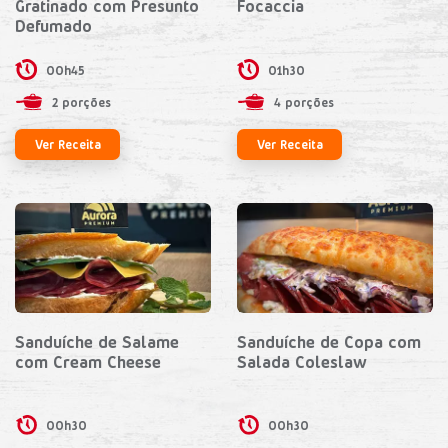
Gratinado com Presunto
Focaccia
Defumado
00h45
01h30
2 porções
4 porções
Ver Receita
Ver Receita
Sanduíche de Salame
Sanduíche de Copa com
com Cream Cheese
Salada Coleslaw
00h30
00h30