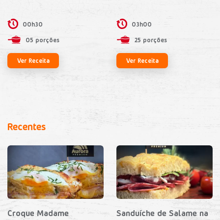
00h30
03h00
05 porções
25 porções
Ver Receita
Ver Receita
Recentes
Croque Madame
Sanduíche de Salame na