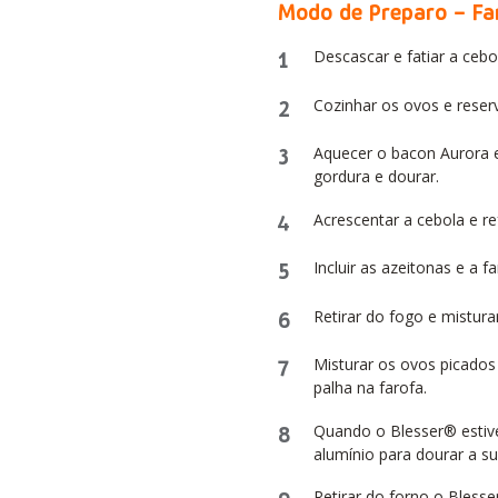
Modo de Preparo – Fa
1
Descascar e fatiar a cebo
2
Cozinhar os ovos e reser
3
Aquecer o bacon Aurora em
gordura e dourar.
4
Acrescentar a cebola e r
5
Incluir as azeitonas e a f
6
Retirar do fogo e mistur
7
Misturar os ovos picado
palha na farofa.
8
Quando o Blesser® estive
alumínio para dourar a su
Retirar do forno o Blesse