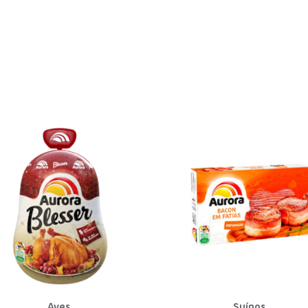
Aves
Suínos