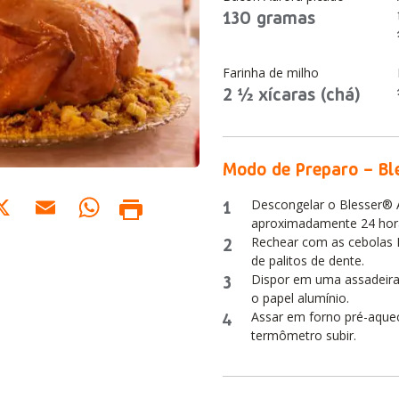
130 gramas
Farinha de milho
2 ½ xícaras (chá)
Modo de Preparo – Bl
acebook
X
Email
WhatsApp
1
Descongelar o Blesser® A
aproximadamente 24 hor
2
Rechear com as cebolas P
de palitos de dente.
3
Dispor em uma assadeira
o papel alumínio.
4
Assar em forno pré-aquec
termômetro subir.