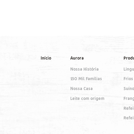
Início
Aurora
Prod
Nossa História
Lingu
150 Mil Famílias
Frios
Nossa Casa
Suín
Leite com origem
Fran
Refe
Refe