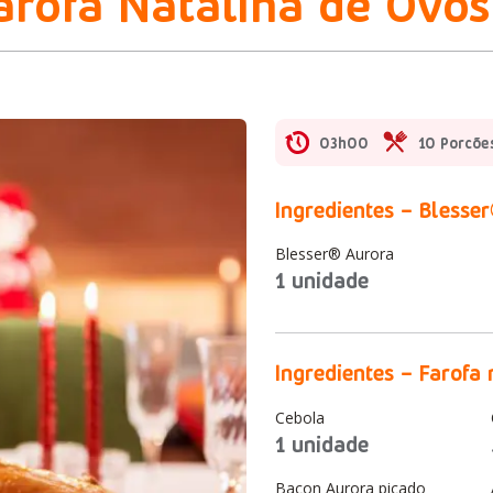
arofa Natalina de Ovos
03h00
10 Porcõe
Ingredientes – Blesse
Blesser® Aurora
1 unidade
Ingredientes – Farofa 
Cebola
1 unidade
Bacon Aurora picado