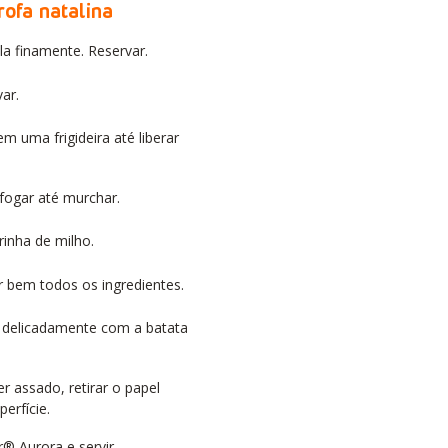
rofa natalina
la finamente. Reservar.
var.
 uma frigideira até liberar
efogar até murchar.
arinha de milho.
ar bem todos os ingredientes.
s delicadamente com a batata
r assado, retirar o papel
perfície.
r® Aurora e servir