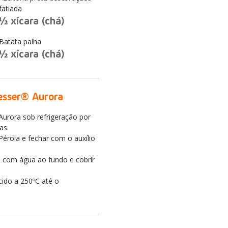
fatiada
½ xícara (chá)
Batata palha
½ xícara (chá)
esser® Aurora
urora sob refrigeração por
as.
érola e fechar com o auxílio
 com água ao fundo e cobrir
ido a 250ºC até o