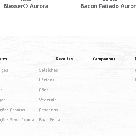
Blesser® Aurora
Bacon Fatiado Auro
utos
Receitas
Campanhas
iças
Salsichas
Lácteos
os
Pães
gos
Vegetais
ições Prontas
Pescados
ições Semi-Prontas
Boas Festas