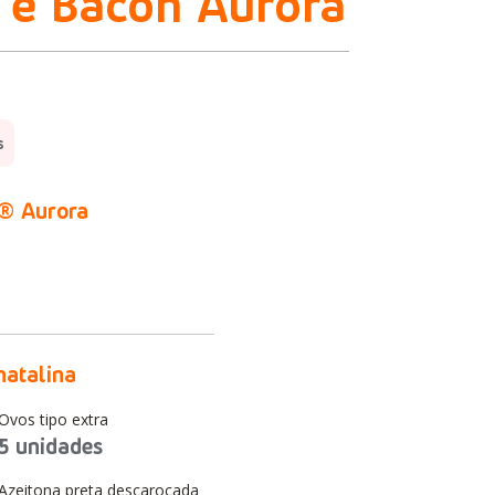
 e Bacon Aurora
s
r® Aurora
natalina
Ovos tipo extra
5 unidades
Azeitona preta descaroçada