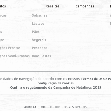
utos
Receitas
Campanhas
iças
Salsichas
Lácteos
os
Pães
gos
Vegetais
ições Prontas
Pescados
ições Semi-Prontas
Boas Festas
es e dados de navegação de acordo com os nossos
Termos de Uso e Po
Configuração de Cookies
Confira o regulamento da Campanha de Natalinos 2025
AURORA
| TODOS OS DIREITOS RESERVADOS