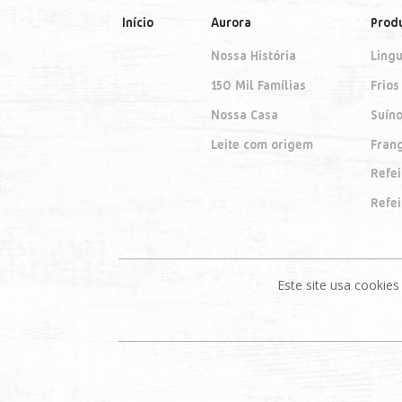
Início
Aurora
Prod
Nossa História
Lingu
150 Mil Famílias
Frios
Nossa Casa
Suín
Leite com origem
Fran
Refe
Refe
Este site usa cooki