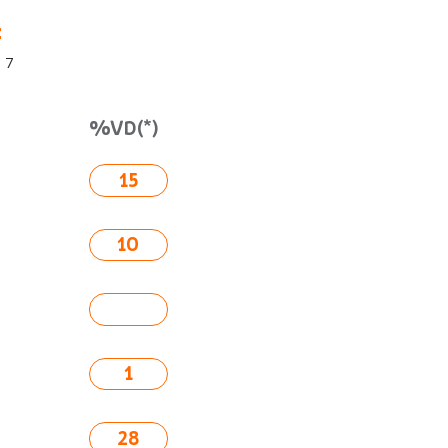
:
 7
%VD(*)
15
10
1
28