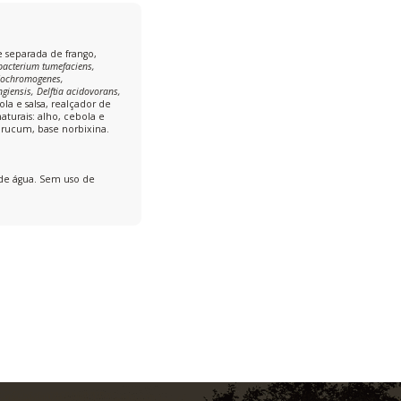
e separada de frango,
bacterium tumefaciens,
ridochromogenes,
giensis, Delftia acidovorans,
bola e salsa, realçador de
aturais: alho, cebola e
urucum, base norbixina.
 de água. Sem uso de