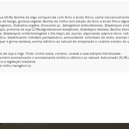
gua (20,%), farinha de trigo enriquecida com ferro e ácido fólico, carne mecanicament
le de frango, gordura vegetal, farinha de milho sem adição de ferro e ácido fólico (
Agro
huringiensis, Diabrotica virgifera, Dicossoma sp., Sphingobium herbicidovorans, Streptomyces vi
ays
), proteína de soja (2,5%) (
Agrobacterium tumefaciens, Arabidopsis thaliana, Bacillus thurin
a, Streptomyces viridochromogenes e Zea mays
), sal, açúcar, especiarias: páprica doce, ce
o, estabilizante: trifosfato pentassódico, antioxidante: eritorbato de sódio, aromas n
 guar e goma xantana, aroma idêntico ao natural de empanado e corante extrato de 
 de soja e trigo. Pode conter aveia, centeio, cevada e suas estirpes hibridizadas.
ontém aromatizante e aromatizante sintético idêntico ao natural. Adicionado 20,2%
a legislação brasileira.
e milho transgênicos.