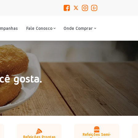
ampanhas
Fale Conosco
Onde Comprar
cê gosta.
Refeições Semi-
Refeições Prontas