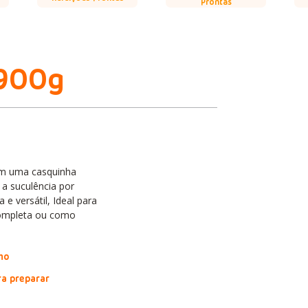
Prontas
 900g
m uma casquinha
 a suculência por
e versátil, Ideal para
completa ou como
ho
ra preparar