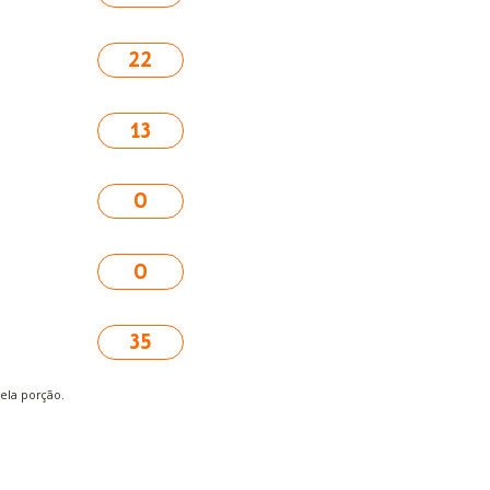
22
13
0
0
35
pela porção.