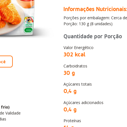
Informações Nutricionais
Porções por embalagem: Cerca de
Porção: 130 g (8 unidades)
Quantidade por Porção
Valor Energético
302
kcal
ocê
Carboidratos
30 g
Açúcares totais
0,4
g
Açúcares adicionados
frio)
0,4
g
de Validade
dias
Proteínas