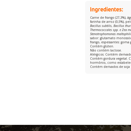
Ingredientes:
Carne de frango (27,3%), á
farinha de arroz (0,5%), pe
Bacillus subtilis, Bacillus t
Thermococcales spp. e Zea m
Stenotrophomonas maltophili
sabor: glutamato monossódic
frango, espessantes: goma
Contém glúten.
Não contém lactose.
Alérgicos: Contém derivados
Contém gordura vegetal. C
hormônio, como estabelece 
Contém derivados de soja 