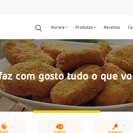
Aurora
Produtos
Receitas
C
faz com gosto tudo o que vo
Frios
Suínos
Frangos