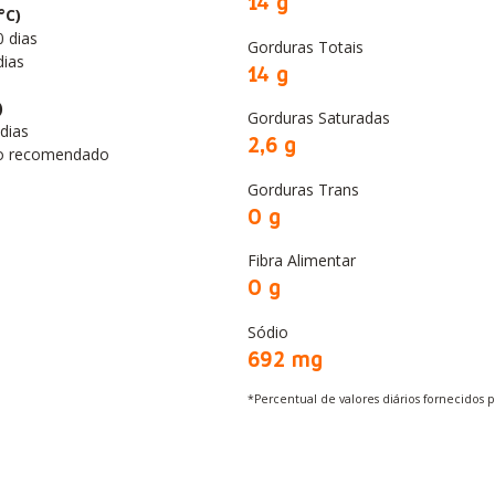
14 g
°C)
 dias
Gorduras Totais
dias
14 g
)
Gorduras Saturadas
dias
2,6 g
o recomendado
Gorduras Trans
0 g
Fibra Alimentar
0 g
Sódio
692
mg
*Percentual de valores diários fornecidos 