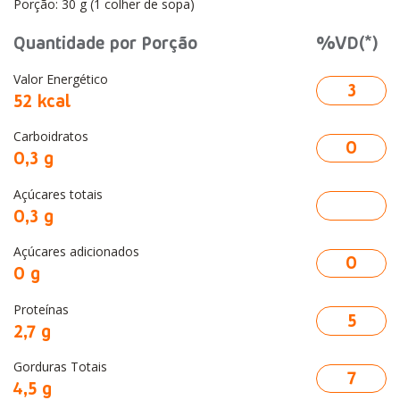
Porção: 30 g (1 colher de sopa)
Quantidade por Porção
%VD(*)
Valor Energético
3
52 kcal
Carboidratos
0
0,3 g
Açúcares totais
0,3 g
Açúcares adicionados
0
0 g
Proteínas
5
2,7 g
Gorduras Totais
7
4,5 g