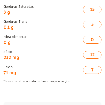
Gorduras Saturadas
15
3 g
Gorduras Trans
5
0,1 g
Fibra Alimentar
0
0 g
Sódio
12
232 mg
Cálcio
7
71 mg
*Percentual de valores diários fornecidos pela porção.