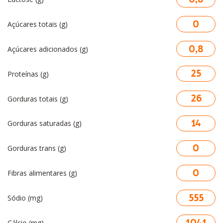
0
Açúcares totais (g)
0,8
Açúcares adicionados (g)
25
Proteínas (g)
26
Gorduras totais (g)
14
Gorduras saturadas (g)
0
Gorduras trans (g)
0
Fibras alimentares (g)
555
Sódio (mg)
1041
Cálcio (mg)