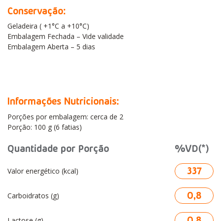
Conservação:
Geladeira ( +1°C a +10°C)
Embalagem Fechada – Vide validade
Embalagem Aberta – 5 dias
Informações Nutricionais:
Porções por embalagem: cerca de 2
Porção: 100 g (6 fatias)
Quantidade por Porção
%VD(*)
337
Valor energético (kcal)
0,8
Carboidratos (g)
0,8
Lactose (g)