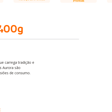
Prontas
 400g
e carrega tradição e
es Aurora são
asiões de consumo.
: