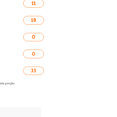
11
19
0
0
33
pela porção.