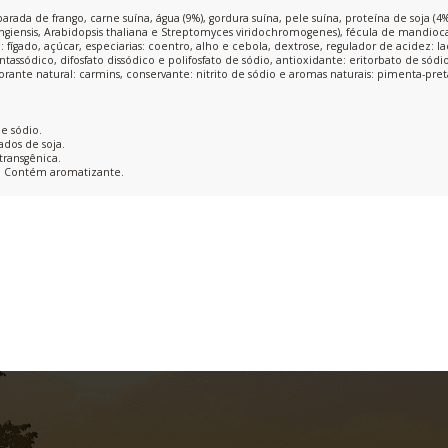
da de frango, carne suína, água (9%), gordura suína, pele suína, proteína de soja (4
ingiensis, Arabidopsis thaliana e Streptomyces viridochromogenes), fécula de mandioca 
: fígado, açúcar, especiarias: coentro, alho e cebola, dextrose, regulador de acidez: la
pentassódico, difosfato dissódico e polifosfato de sódio, antioxidante: eritorbato de sódi
ante natural: carmins, conservante: nitrito de sódio e aromas naturais: pimenta-preta
e sódio.
ados de soja.
transgênica.
. Contém aromatizante.