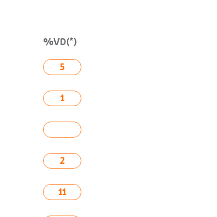
%VD(*)
5
1
2
11