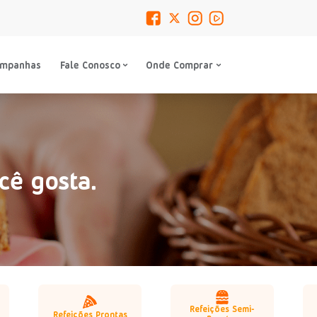
ampanhas
Fale Conosco
Onde Comprar
cê gosta.
Refeições Semi-
Refeições Prontas