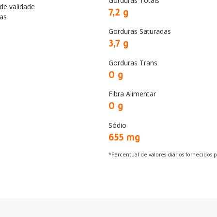
Gorduras Totais
de validade
7,2 g
as
Gorduras Saturadas
3,7 g
Gorduras Trans
0 g
Fibra Alimentar
0 g
Sódio
655 mg
*Percentual de valores diários fornecidos 