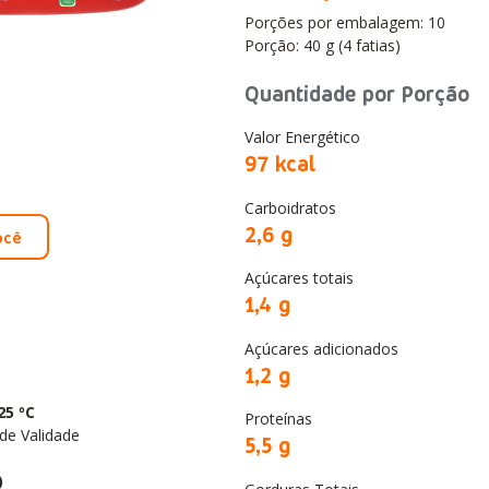
Porções por embalagem: 10
Porção: 40 g (4 fatias)
Quantidade por Porção
Valor Energético
97 kcal
Carboidratos
2,6 g
ocê
Açúcares totais
1,4 g
Açúcares adicionados
1,2 g
25 ºC
Proteínas
de Validade
5,5 g
)