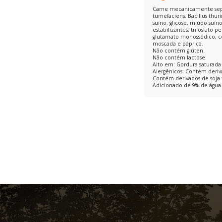
Carne mecanicamente separa
tumefaciens, Bacillus thur
suíno, glicose, miúdo suíno
estabilizantes: trifosfato 
glutamato monossódico, cor
moscada e páprica.
Não contém glúten.
Não contém lactose.
Alto em: Gordura saturada 
Alergênicos: Contém deriv
Contém derivados de soja 
Adicionado de 9% de água