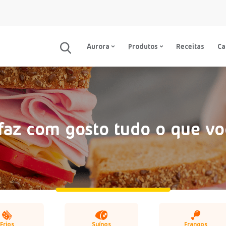
Aurora
Produtos
Receitas
C
faz com gosto tudo o que vo
Frios
Suínos
Frangos