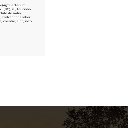
%) (Agrobacterium
(3,9%), sal, toucinho
ctato de sódio,
o, realçador de sabor:
, coentro, alho, noz-