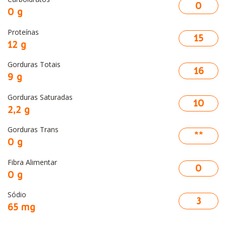
0
0 g
Proteínas
15
12 g
Gorduras Totais
16
9 g
Gorduras Saturadas
10
2,2 g
Gorduras Trans
**
0 g
Fibra Alimentar
0
0 g
Sódio
3
65 mg