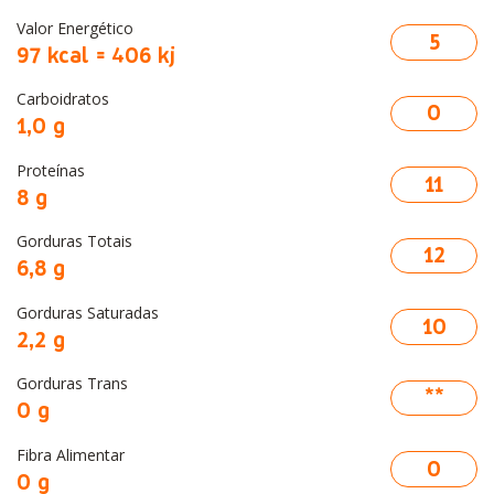
Valor Energético
5
97 kcal = 406 kj
Carboidratos
0
1,0 g
Proteínas
11
8 g
Gorduras Totais
12
6,8 g
Gorduras Saturadas
10
2,2 g
Gorduras Trans
**
0 g
Fibra Alimentar
0
0 g