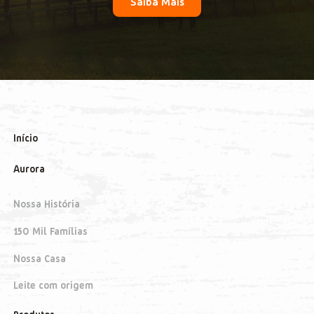
Saiba Mais
Início
Aurora
Nossa História
150 Mil Famílias
Nossa Casa
Leite com origem