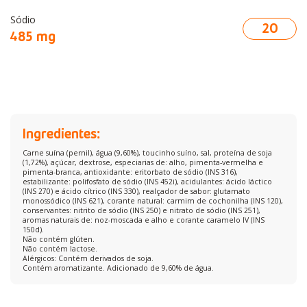
Sódio
20
485 mg
Ingredientes:
Carne suína (pernil), água (9,60%), toucinho suíno, sal, proteína de soja
(1,72%), açúcar, dextrose, especiarias de: alho, pimenta-vermelha e
pimenta-branca, antioxidante: eritorbato de sódio (INS 316),
estabilizante: polifosfato de sódio (INS 452i), acidulantes: ácido láctico
(INS 270) e ácido cítrico (INS 330), realçador de sabor: glutamato
monossódico (INS 621), corante natural: carmim de cochonilha (INS 120),
conservantes: nitrito de sódio (INS 250) e nitrato de sódio (INS 251),
aromas naturais de: noz-moscada e alho e corante caramelo IV (INS
150d).
Não contém glúten.
Não contém lactose.
Alérgicos: Contém derivados de soja.
Contém aromatizante. Adicionado de 9,60% de água.