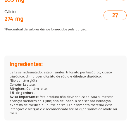
Cálcio
27
274 mg
*Percentual de valores diários fornecidos pela porção.
Ingredientes:
Leite semidesnatado, estabilizantes: trifosfato pentassódico, citrato
trissódico, di-hidrogenofosfato de sódio e difosfato dissódico.
Não contém glúten.
Contém Lactose.
Alérgicos:
Contém leite.
1% de gordura.
Aviso Importante:
Este produto não deve ser usado para alimentar
crianças menores de 1 (um) ano de idade, a não ser por indicação
expressa de médico ou nutricionista. O aleitamento materno evita
infecções e alergias e é recomendado até os 2 (dois) anos de idade ou
mais.