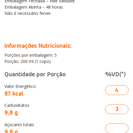
Embalagem Fechada – Vide Validade
Embalagem Aberta – 48 horas
Não é necessário ferver.
Informações Nutricionais:
Porções por embalagem: 5
Porção: 200 ml (1 copo)
Quantidade por Porção
%VD(*)
Valor Energético
4
87 kcal
Carboidratos
3
9,8 g
Açúcares totais
9,8 g