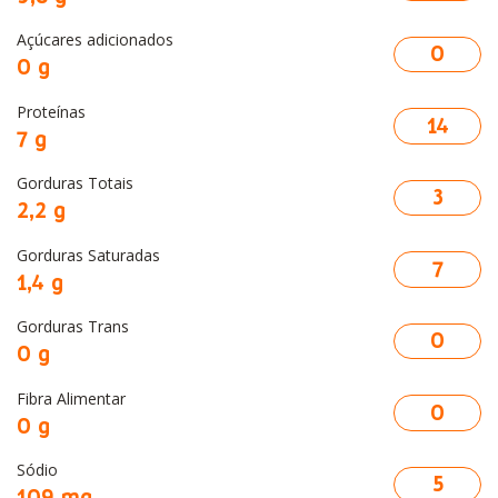
Açúcares adicionados
0
0 g
Proteínas
14
7 g
Gorduras Totais
3
2,2 g
Gorduras Saturadas
7
1,4 g
Gorduras Trans
0
0 g
Fibra Alimentar
0
0 g
Sódio
5
109 mg