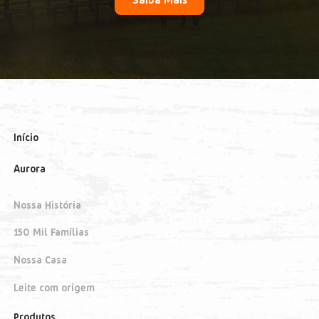
Início
Aurora
Nossa História
150 Mil Famílias
Nossa Casa
Leite com origem
Produtos