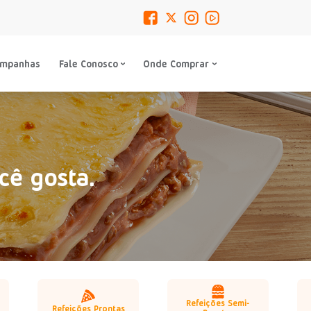
ampanhas
Fale Conosco
Onde Comprar
cê gosta.
Refeições Semi-
Refeições Prontas