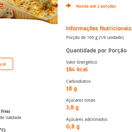
Rende até 2 porções
Informações Nutricionais
Porção de 100 g (1/6 unidade)
Quantidade por Porção
Valor Energético
ocê
164 kcal
Carboidratos
18 g
Açúcares totais
3,8 g
frio)
de Validade
Açúcares adicionados
0,8 g
°C)