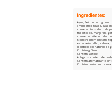
Ingredientes:
Água, farinha de trigo enr
amido modificado, caseína, 
conservante: sorbato de p
modificado, margarina, gor
creme de leite, amido modi
Stenotrophomonas maltophi
especiarias: alho, cebola,
idênticos aos naturais de 
Contém glúten.
Contém lactose.
Alérgicos: contém derivados
Contém aromatizante sinté
Contém derivados de soja 