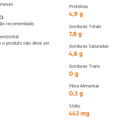
 meses
Proteínas
4,9 g
C)
Não recomendado
Gorduras Totais
7,8 g
orizontal.
 o produto não deve ser
Gorduras Saturadas
4,6 g
Gorduras Trans
0 g
Fibra Alimentar
0,3 g
Sódio
443 mg