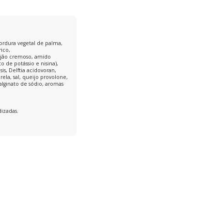
gordura vegetal de palma,
rico,
eijão cremoso, amido
 de potássio e nisina),
s, Delftia acidovoran,
la, sal, queijo provolone,
alginato de sódio, aromas
dizadas.