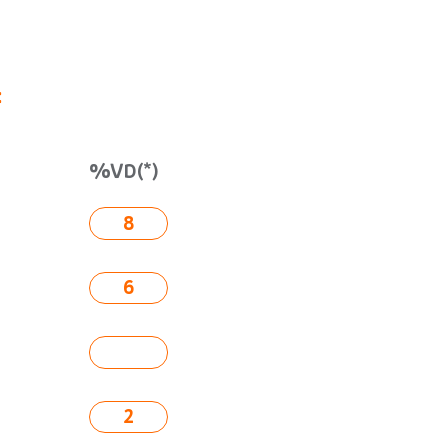
:
%VD(*)
8
6
2