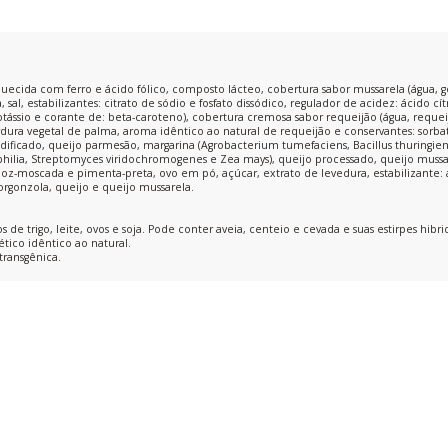
iquecida com ferro e ácido fólico, composto lácteo, cobertura sabor mussarela (água, 
sal, estabilizantes: citrato de sódio e fosfato dissódico, regulador de acidez: ácido cít
otássio e corante de: beta-caroteno), cobertura cremosa sabor requeijão (água, requ
dura vegetal de palma, aroma idêntico ao natural de requeijão e conservantes: sorbato
ficado, queijo parmesão, margarina (Agrobacterium tumefaciens, Bacillus thuringiensi
lia, Streptomyces viridochromogenes e Zea mays), queijo processado, queijo mussare
 noz-moscada e pimenta-preta, ovo em pó, açúcar, extrato de levedura, estabilizante: 
gorgonzola, queijo e queijo mussarela.
 de trigo, leite, ovos e soja. Pode conter aveia, centeio e cevada e suas estirpes hibri
tico idêntico ao natural.
transgênica.