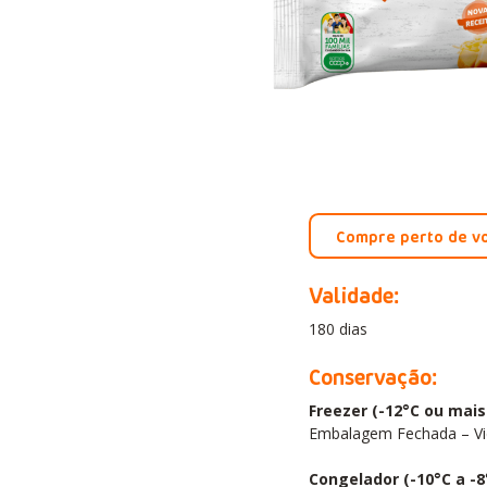
Compre perto de v
Validade:
180 dias
Conservação:
Freezer (-12°C ou mais 
Embalagem Fechada – Vi
Congelador (-10°C a -8