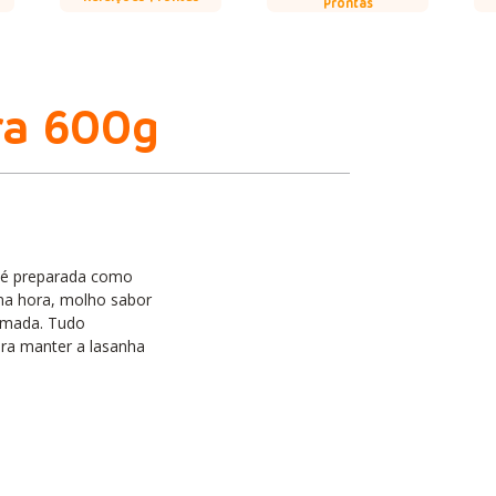
Prontas
ra 600g
 é preparada como
na hora, molho sabor
amada. Tudo
ra manter a lasanha