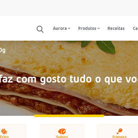
Aurora
Produtos
Receitas
C
0g
faz com gosto tudo o que vo
Frios
Suínos
Frangos