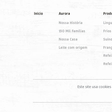
Início
Aurora
Prod
Nossa História
Lingu
150 Mil Famílias
Frios
Nossa Casa
Suín
Leite com origem
Fran
Refe
Refe
Este site usa cooki