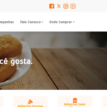
ampanhas
Fale Conosco
Onde Comprar
cê gosta.
Refeições Semi-
Refeições Prontas