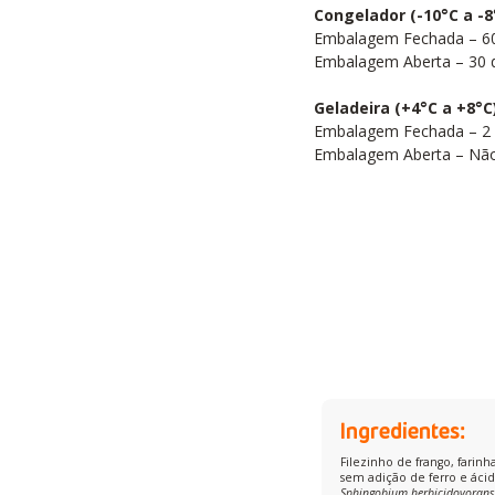
Congelador (-10°C a -8
Embalagem Fechada – 60
Embalagem Aberta – 30 
Geladeira (+4°C a +8°C
Embalagem Fechada – 2 
Embalagem Aberta – Nã
Ingredientes:
Filezinho de frango, farinh
sem adição de ferro e ácido
Sphingobium herbicidovorans