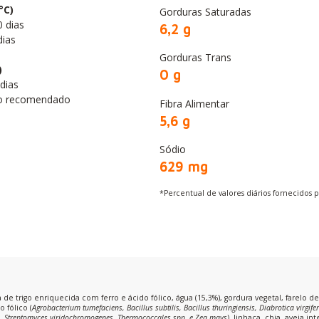
°C)
Gorduras Saturadas
 dias
6,2 g
dias
Gorduras Trans
)
0 g
dias
o recomendado
Fibra Alimentar
5,6 g
Sódio
629 mg
*Percentual de valores diários fornecidos 
a de trigo enriquecida com ferro e ácido fólico, água (15,3%), gordura vegetal, farelo de 
 fólico (
Agrobacterium tumefaciens, Bacillus subtilis, Bacillus thuringiensis, Diabrotica virgif
, Streptomyces viridochromogenes, Thermococcales spp. e Zea mays
), linhaça, chia, aveia in