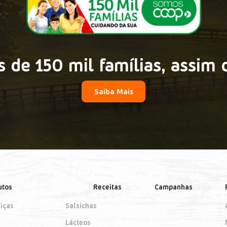
 de 150 mil famílias, assim 
Saiba Mais
utos
Receitas
Campanhas
iças
Salsichas
Lácteos