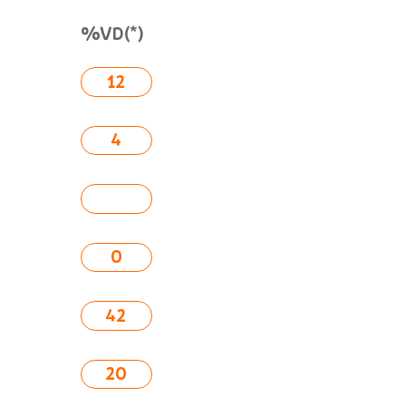
%VD(*)
12
4
0
42
20