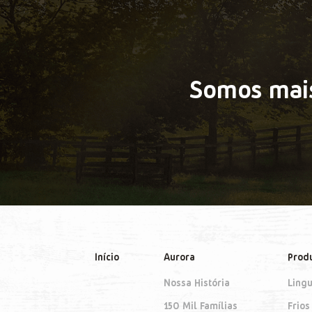
Somos mais
Início
Aurora
Prod
Nossa História
Lingu
150 Mil Famílias
Frios