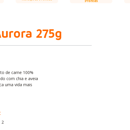
Prontas
Aurora 275g
eito de carne 100%
do com chia e aveia
sca uma vida mais
:
 2