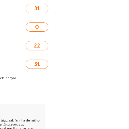
31
0
22
31
pela porção.
trigo, sal, farinha de milho
era, Dicossoma sp.,
tegral em flocos, açúcar,