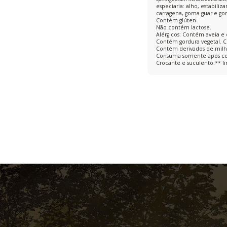
especiaria: alho, estabiliz
carragena, goma guar e gom
Contém glúten.
Não contém lactose.
Alérgicos: Contém aveia e d
Contém gordura vegetal. C
Contém derivados de milh
Consuma somente após coz
Crocante e suculento.** lin