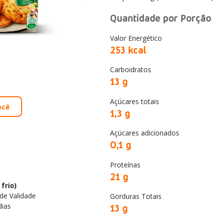
Quantidade por Porção
Valor Energético
253 kcal
Carboidratos
13 g
Açúcares totais
ocê
1,3 g
Açúcares adicionados
0,1 g
Proteínas
21 g
frio)
de Validade
Gorduras Totais
13 g
dias