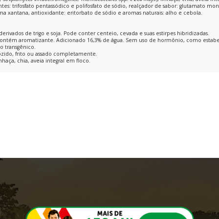
antes: trifosfato pentassódico e polifosfato de sódio, realçador de sabor: glutamato mo
a xantana, antioxidante: eritorbato de sódio e aromas naturais: alho e cebola.
erivados de trigo e soja. Pode conter centeio, cevada e suas estirpes hibridizadas.
ontém aromatizante. Adicionado 16,3% de água. Sem uso de hormônio, como estabelec
o transgênico.
ido, frito ou assado completamente.
haça, chia, aveia integral em floco.