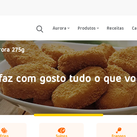
Aurora
Produtos
Receitas
C
rora 275g
faz com gosto tudo o que vo
Frios
Suínos
Frangos