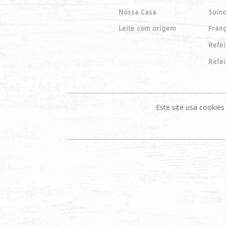
Nossa Casa
Suín
Leite com origem
Fran
Refe
Refe
Este site usa cooki