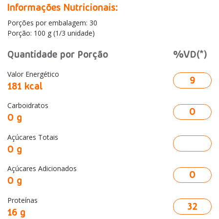
Informações Nutricionais:
Porções por embalagem: 30
Porção: 100 g (1/3 unidade)
Quantidade por Porção
%VD(*)
Valor Energético
9
181 kcal
Carboidratos
0
0 g
Açúcares Totais
0 g
Açúcares Adicionados
0
0 g
Proteínas
32
16 g