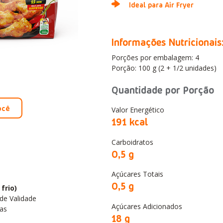
Ideal para Air Fryer
Informações Nutricionais
Porções por embalagem: 4
Porção: 100 g (2 + 1/2 unidades)
Quantidade por Porção
ocê
Valor Energético
191
kcal
Carboidratos
0,5 g
Açúcares Totais
0,5
g
frio)
de Validade
Açúcares Adicionados
as
18 g