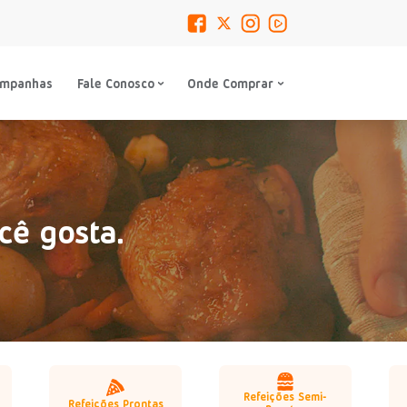
ampanhas
Fale Conosco
Onde Comprar
cê gosta.
Refeições Semi-
Refeições Prontas