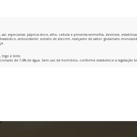
, sal, especiarias: páprica-doce, alho, cebola e pimenta-vermelha, dextrose, estabilizan
etrassódico, antioxidante: extrato de alecrim, realçador de sabor: glutamato monossód
ça.
 trigo e leite.
ionado de 7,6% de água. Sem uso de hormônio, conforme estabelece a legislação bra