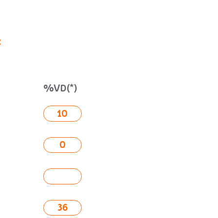
:
%VD(*)
10
0
36