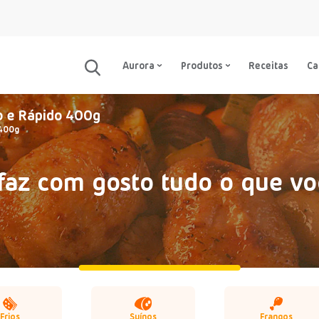
Aurora
Produtos
Receitas
C
o e Rápido 400g
 400g
faz com gosto tudo o que vo
Frios
Suínos
Frangos