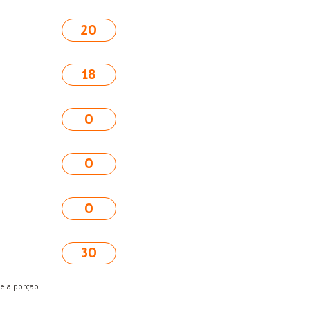
20
18
0
0
0
30
pela porção