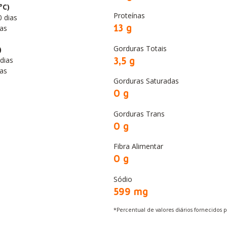
°C)
Proteínas
 dias
13 g
as
Gorduras Totais
)
3,5 g
dias
as
Gorduras Saturadas
0 g
Gorduras Trans
0 g
Fibra Alimentar
0 g
Sódio
599 mg
*Percentual de valores diários fornecidos 