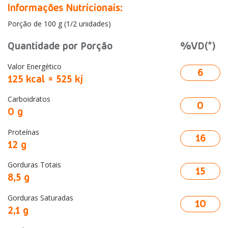
Informações Nutricionais:
Porção de 100 g (1/2 unidades)
Quantidade por Porção
%VD(*)
Valor Energético
6
125 kcal = 525 kj
Carboidratos
0
0 g
Proteínas
16
12 g
Gorduras Totais
15
8,5 g
Gorduras Saturadas
10
2,1 g