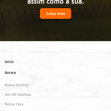
assim como a sua.
Saiba Mais
Início
Aurora
Nossa História
150 Mil Famílias
Nossa Casa