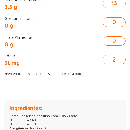
13
2,5 g
Gorduras Trans
0
0 g
Fibra Alimentar
0
0 g
Sódio
2
31 mg
*Percentual de valores diários fornecidos pela porção
Ingredientes:
Carne Congelada de Suíno Com Osso – Carré.
Não Contém Glúten.
Não Contém Lactose
.
Alergênicos:
Não Contém.