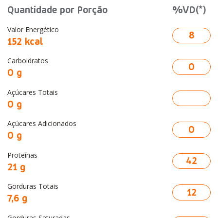
Quantidade por Porção
%VD(*)
Valor Energético
8
152 kcal
Carboidratos
0
0 g
Açúcares Totais
0 g
Açúcares Adicionados
0
0 g
Proteínas
42
21 g
Gorduras Totais
12
7,6 g
Gorduras Saturadas