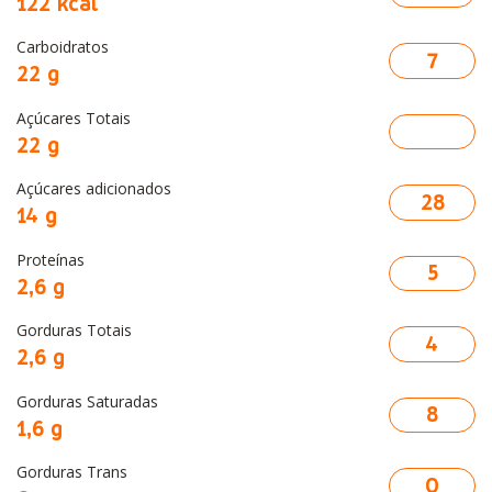
122 kcal
Carboidratos
7
22 g
Açúcares Totais
22 g
Açúcares adicionados
28
14 g
Proteínas
5
2,6 g
Gorduras Totais
4
2,6 g
Gorduras Saturadas
8
1,6 g
Gorduras Trans
0