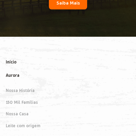
Saiba Mais
Início
Aurora
Nossa História
150 Mil Famílias
Nossa Casa
Leite com origem