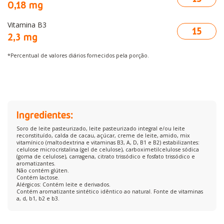
0,18 mg
Vitamina B3
15
2,3 mg
*Percentual de valores diários fornecidos pela porção.
Ingredientes:
Soro de leite pasteurizado, leite pasteurizado integral e/ou leite
reconstituído, calda de cacau, açúcar, creme de leite, amido, mix
vitamínico (maltodextrina e vitaminas B3, A, D, B1 e B2) estabilizantes:
celulose microcristalina (gel de celulose), carboximetilcelulose sódica
(goma de celulose), carragena, citrato trissódico e fosfato trissódico e
aromatizantes.
Não contém glúten.
Contém lactose.
Alérgicos: Contém leite e derivados.
Contém aromatizante sintético idêntico ao natural. Fonte de vitaminas
a, d, b1, b2 e b3.