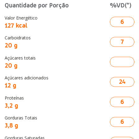
Quantidade por Porção
%VD(*)
Valor Energético
6
127 kcal
Carboidratos
7
20 g
Açúcares totais
20 g
Açúcares adicionados
24
12 g
Proteínas
6
3,2 g
Gorduras Totais
6
3,8 g
Gorduras Saturadas