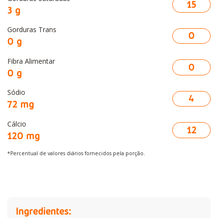
15
3 g
Gorduras Trans
0
0 g
Fibra Alimentar
0
0 g
Sódio
4
72 mg
Cálcio
12
120 mg
*Percentual de valores diários fornecidos pela porção.
Ingredientes: