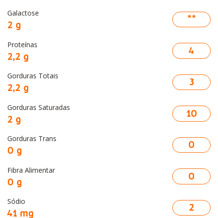
Galactose
**
2 g
Proteínas
4
2,2 g
Gorduras Totais
3
2,2
g
Gorduras Saturadas
10
2 g
Gorduras Trans
0
0 g
Fibra Alimentar
0
0 g
Sódio
2
41 mg