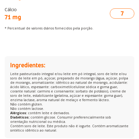
Cálcio
7
71 mg
* Percentual de valores diários fornecidos pela porção.
Ingredientes:
Leite pasteurizado integral e/ou leite em pó integral, soro de leite e/ou
soro de leite em pó, açúcar, preparado de morango (água, açúcar, polpa
de morango, aromatizante: idêntico ao natural de morango, acidulante:
ácido lático, espessante: carboximetilcelulose sódica e goma guar,
corante natural: carmins e conservante: sorbato de potássio), creme de
soro de leite, estabilizante (gelatina, açúcar e espessante: goma guar),
enzima lactase, aroma natural de melaço e fermento lácteo.
Não contém glúten.
Não contém lactose.
Alérgicos:
contém leite e derivados.
Diabéticos:
contém glicose. Consumir preferencialmente sob
orientação nutricional ou médica.
Contém soro de leite. Este produto não é iogurte. Contém aromatizante
sintético idêntico ao natural.