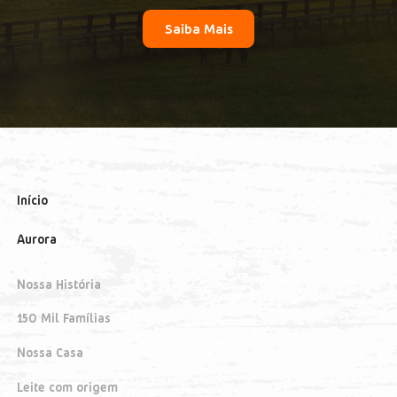
Saiba Mais
Início
Aurora
Nossa História
150 Mil Famílias
Nossa Casa
Leite com origem