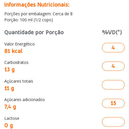
Informações Nutricionais:
Porções por embalagem: Cerca de 8
Porção: 100 ml (1/2 copo)
Quantidade por Porção
%VD(*)
Valor Energético
4
81 kcal
Carboidratos
4
13 g
Açúcares totais
11 g
Açúcares adicionados
15
7,4 g
Lactose
0 g