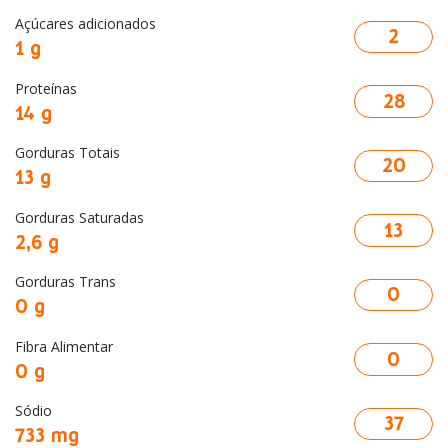
Açúcares adicionados
2
1 g
Proteínas
28
14 g
Gorduras Totais
20
13 g
Gorduras Saturadas
13
2,6 g
Gorduras Trans
0
0 g
Fibra Alimentar
0
0 g
Sódio
37
733 mg