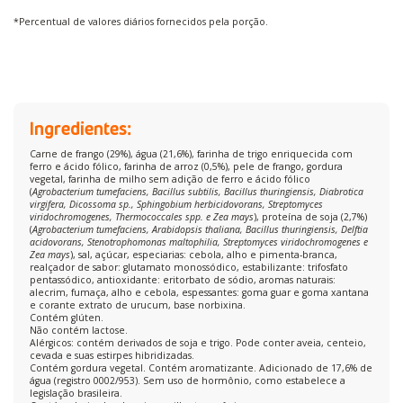
*Percentual de valores diários fornecidos pela porção.
Ingredientes:
Carne de frango (29%), água (21,6%), farinha de trigo enriquecida com
ferro e ácido fólico, farinha de arroz (0,5%), pele de frango, gordura
vegetal, farinha de milho sem adição de ferro e ácido fólico
(
Agrobacterium tumefaciens, Bacillus subtilis, Bacillus thuringiensis, Diabrotica
virgifera, Dicossoma sp., Sphingobium herbicidovorans, Streptomyces
viridochromogenes, Thermococcales spp. e Zea mays
), proteína de soja (2,7%)
(
Agrobacterium tumefaciens, Arabidopsis thaliana, Bacillus thuringiensis, Delftia
acidovorans, Stenotrophomonas maltophilia, Streptomyces viridochromogenes e
Zea mays
), sal, açúcar, especiarias: cebola, alho e pimenta-branca,
realçador de sabor: glutamato monossódico, estabilizante: trifosfato
pentassódico, antioxidante: eritorbato de sódio, aromas naturais:
alecrim, fumaça, alho e cebola, espessantes: goma guar e goma xantana
e corante extrato de urucum, base norbixina.
Contém glúten.
Não contém lactose.
Alérgicos: contém derivados de soja e trigo. Pode conter aveia, centeio,
cevada e suas estirpes hibridizadas.
Contém gordura vegetal. Contém aromatizante. Adicionado de 17,6% de
água (registro 0002/953). Sem uso de hormônio, como estabelece a
legislação brasileira.