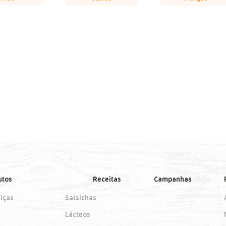
utos
Receitas
Campanhas
iças
Salsichas
Lácteos