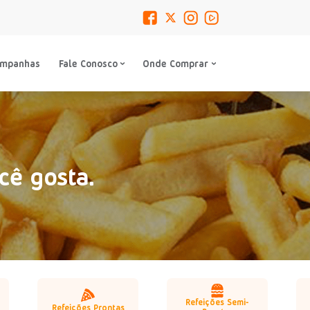
ampanhas
Fale Conosco
Onde Comprar
cê gosta.
Refeições Semi-
Refeições Prontas