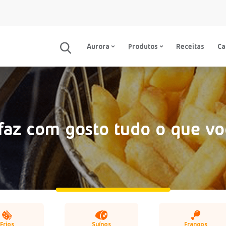
Aurora
Produtos
Receitas
C
faz com gosto tudo o que vo
Frios
Suínos
Frangos